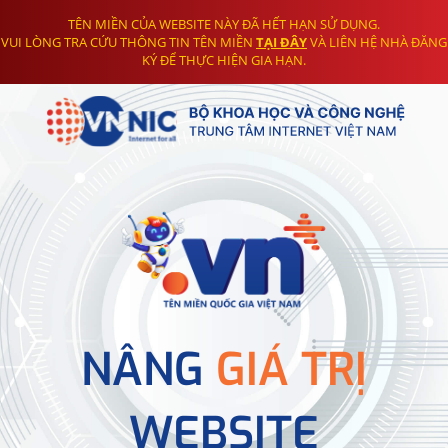
TÊN MIỀN CỦA WEBSITE NÀY ĐÃ HẾT HẠN SỬ DỤNG.
VUI LÒNG TRA CỨU THÔNG TIN TÊN MIỀN
TẠI ĐÂY
VÀ LIÊN HỆ NHÀ ĐĂNG
KÝ ĐỂ THỰC HIỆN GIA HẠN.
NÂNG
GIÁ TRỊ
WEBSITE