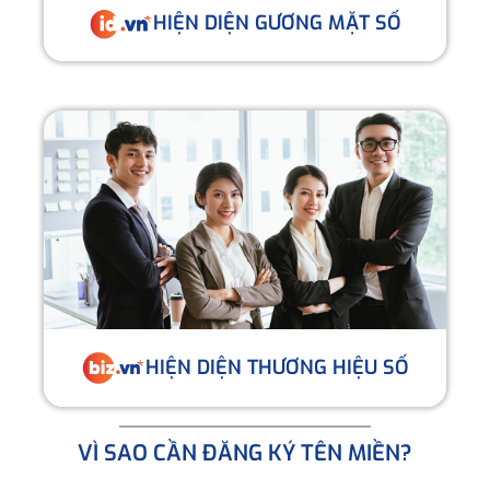
HIỆN DIỆN GƯƠNG MẶT SỐ
HIỆN DIỆN THƯƠNG HIỆU SỐ
VÌ SAO CẦN ĐĂNG KÝ TÊN MIỀN?