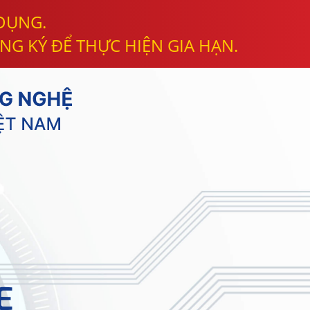
 DỤNG.
NG KÝ ĐỂ THỰC HIỆN GIA HẠN.
E