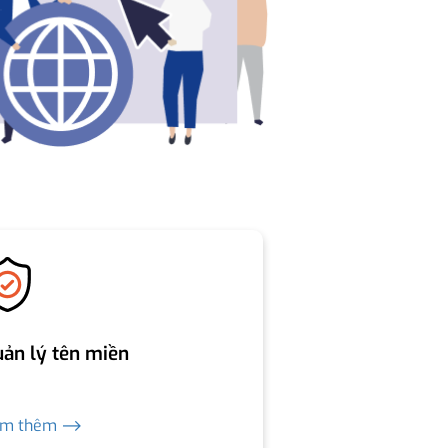
ản lý tên miền
em thêm ⟶