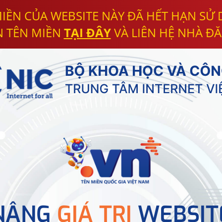
IỀN CỦA WEBSITE NÀY ĐÃ HẾT HẠN SỬ
N TÊN MIỀN
TẠI ĐÂY
VÀ LIÊN HỆ NHÀ ĐĂ
NÂNG
GIÁ TRỊ
WEBSIT