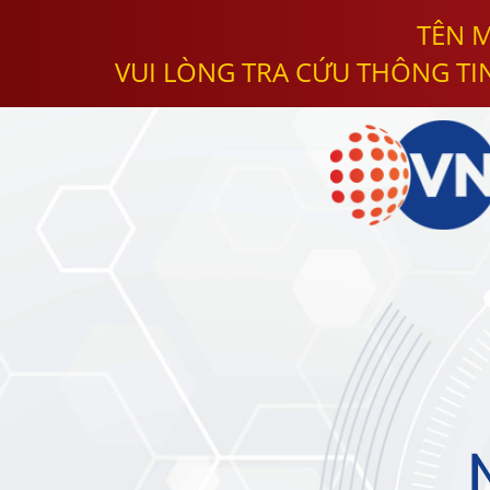
TÊN M
VUI LÒNG TRA CỨU THÔNG TI