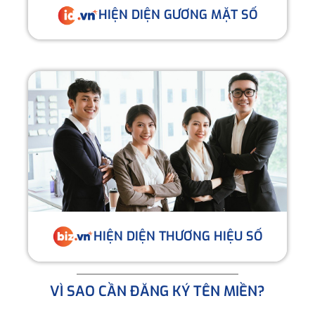
HIỆN DIỆN GƯƠNG MẶT SỐ
HIỆN DIỆN THƯƠNG HIỆU SỐ
VÌ SAO CẦN ĐĂNG KÝ TÊN MIỀN?