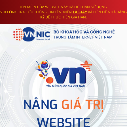
TÊN MIỀN CỦA WEBSITE NÀY ĐÃ HẾT HẠN SỬ DỤNG.
VUI LÒNG TRA CỨU THÔNG TIN TÊN MIỀN
TẠI ĐÂY
VÀ LIÊN HỆ NHÀ ĐĂNG
KÝ ĐỂ THỰC HIỆN GIA HẠN.
NÂNG
GIÁ TRỊ
WEBSITE