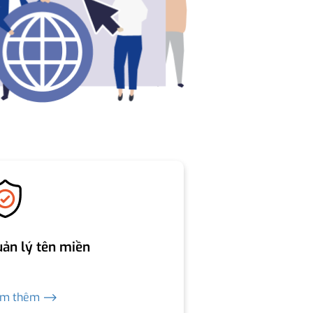
ản lý tên miền
em thêm ⟶