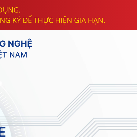
 DỤNG.
NG KÝ ĐỂ THỰC HIỆN GIA HẠN.
E