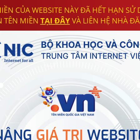
IỀN CỦA WEBSITE NÀY ĐÃ HẾT HẠN SỬ
N TÊN MIỀN
TẠI ĐÂY
VÀ LIÊN HỆ NHÀ ĐĂ
NÂNG
GIÁ TRỊ
WEBSIT