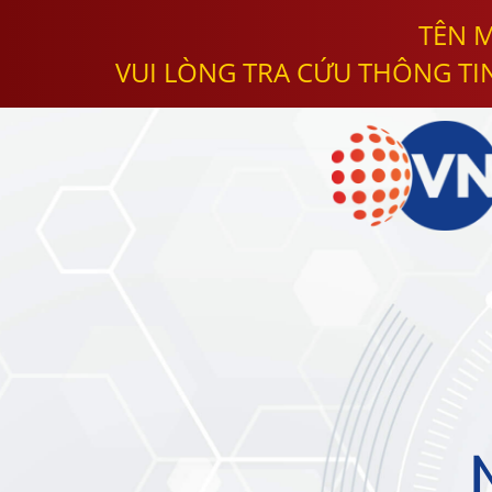
TÊN M
VUI LÒNG TRA CỨU THÔNG TI